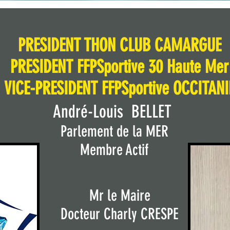
PRESIDENT THON CLUB CAMARGUE
PRESIDENT FFPSpo
rtive 30 Haute Mer
VICE-
PRESIDENT FFPSportive
OCCITANI
A
ndré-Louis B
ELLET
Parlement de la MER
Membre Actif
Mr le Maire
Docteur Charly CRESPE