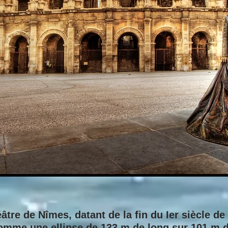
tre de Nîmes, datant de la fin du Ier siècle de 
 comme une
ellipse
de 133 m de long sur 101 m de