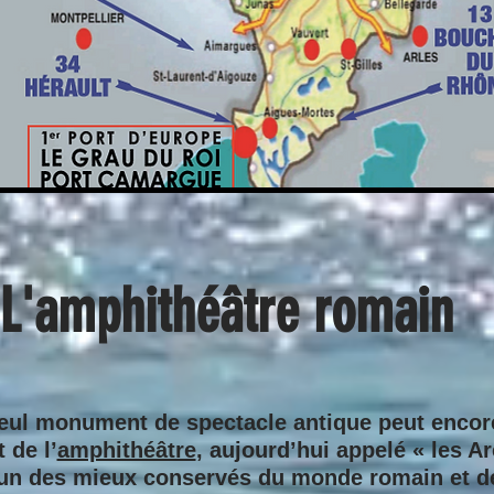
L'amphithéâtre romain
eul monument de spectacle antique peut encore
t de l’
amphithéâtre
, aujourd’hui appelé « les A
’un des mieux conservés du monde romain et d