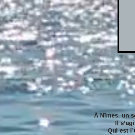
À Nîmes, un s
Il s’agi
Qui est l