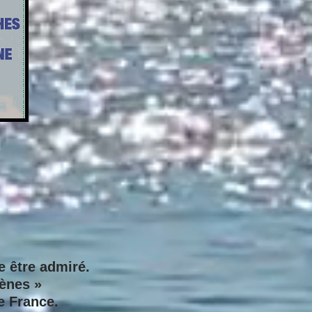
 être admiré.
rènes »
e France.