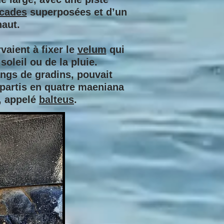
cades
superposées et d’un
aut.
vaient à fixer le
velum
qui
oleil ou de la pluie.
angs de gradins, pouvait
épartis en quatre maeniana
t, appelé
balteus
.