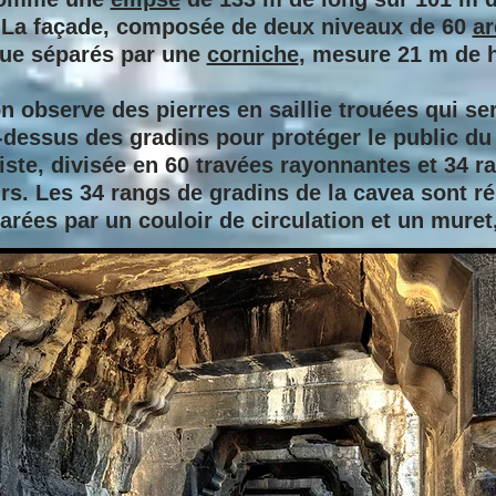
. La façade, composée de deux niveaux de 60
ar
que séparés par une
corniche
, mesure 21 m de h
 observe des pierres en saillie trouées qui ser
dessus des gradins pour protéger le public du s
piste, divisée en 60 travées rayonnantes et 34 r
urs. Les 34 rangs de gradins de la cavea sont r
arées par un couloir de circulation et un mure