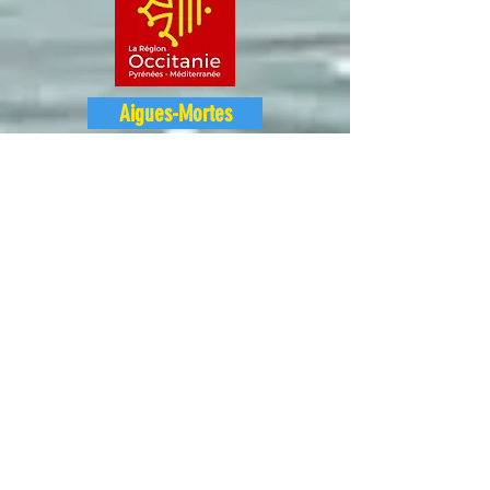
Aigues-Mortes
Le Grau du Roi
Port Camargue