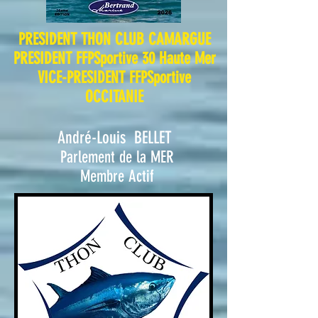
PRESIDENT THON CLUB CAMARGUE
PRESIDENT FFPSpo
rtive 30 Haute Mer
VICE-
PRESIDENT FFPSportive
OCCITANIE
A
ndré-Louis B
ELLET
Parlement de la MER
Membre Actif