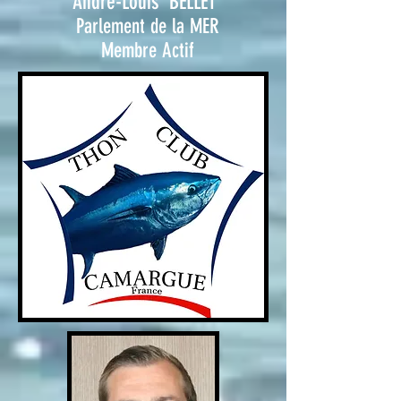
A
ndré-Louis B
ELLET
Parlement de la MER
Membre Actif