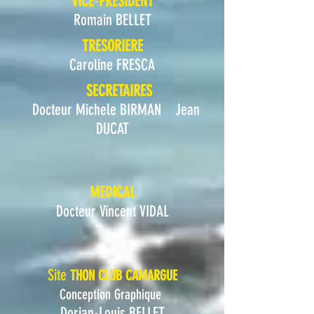
VICE-PRESIDENT
Romain BELLET
TRESORIERE
Caroline FRESCA
SECRETAIRES
Docteur Michele BIRMAN
Jean
DUCAT
MEDICAL
Docteur Vincent VIDAL
Site
THON CLUB CAMARGUE
Conception Graphique
Dorian-Louis BELLET