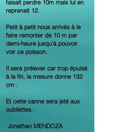
faisait perdre 10m mais lui en
reprenait 12.
Petit à petit nous arrivés à le
faire remonter de 10 m par
demi-heure jusqu'à pouvoir
voir ce poisson.
Il sera prélever car trop épuisé
à la fin, la mesure donne 132
cm .
Et cette canne sera jeté aux
oubliettes.
Jonathan MENDOZA