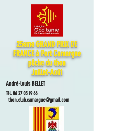
25eme GRAND PRIX DE
FRANCE à Port Camargue
pêche du thon
Juillet-Août
André-louis BELLET
Tél.
06 27 05 19 66
thon.club.camargue@gmail.com