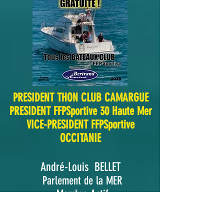
PRESIDENT THON CLUB CAMARGUE
PRESIDENT FFPSpo
rtive 30 Haute Mer
VICE-
PRESIDENT FFPSportive
OCCITANIE
A
ndré-Louis B
ELLET
Parlement de la MER
Membre Actif